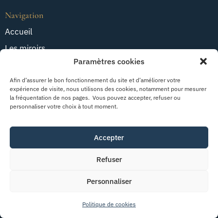
Navigation
Accueil
Les miroirs
Paramètres cookies
Notre histoire
Restauration
Afin d’assurer le bon fonctionnement du site et d’améliorer votre
expérience de visite, nous utilisons des cookies, notamment pour mesurer
Contact
la fréquentation de nos pages. Vous pouvez accepter, refuser ou
personnaliser votre choix à tout moment.
Nous suivre
Accepter
Facebook
Instagram
Refuser
Youtube
Personnaliser
Graphic Clic
© 2026. Tous droits réservés |
Mentions légales
|
Politique de cookies
Politique de confidentialité
|
Politique de cookies